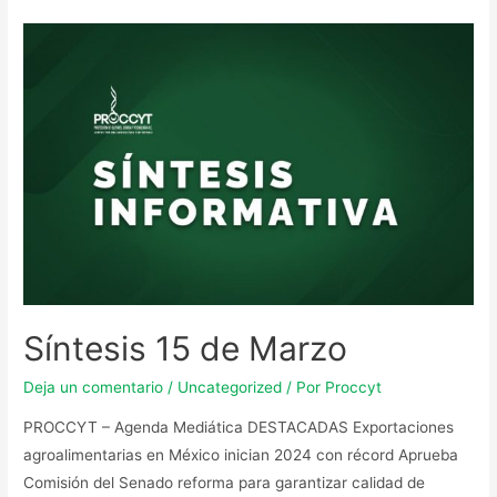
Síntesis 15 de Marzo
Deja un comentario
/
Uncategorized
/ Por
Proccyt
PROCCYT – Agenda Mediática DESTACADAS Exportaciones
agroalimentarias en México inician 2024 con récord Aprueba
Comisión del Senado reforma para garantizar calidad de