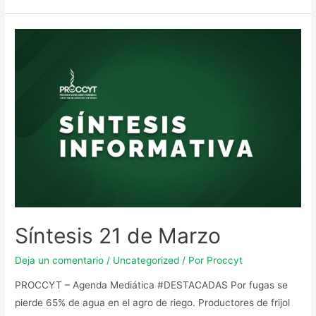
Síntesis 21 de Marzo
Deja un comentario
/
Uncategorized
/ Por
Proccyt
PROCCYT – Agenda Mediática #DESTACADAS Por fugas se
pierde 65% de agua en el agro de riego. Productores de frijol