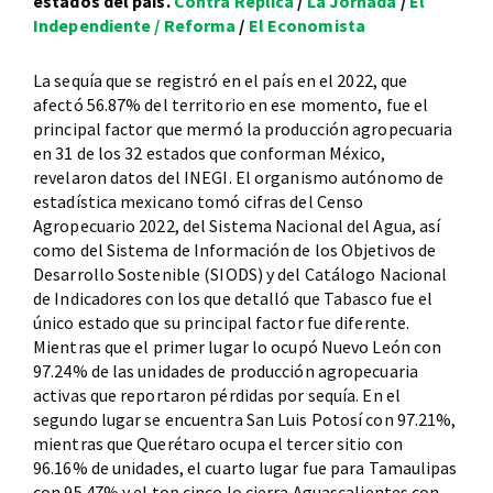
estados del país.
Contra Réplica
/
La Jornada
/
El
Independiente /
Reforma
/
El Economista
La sequía que se registró en el país en el 2022, que
afectó 56.87% del territorio en ese momento, fue el
principal factor que mermó la producción agropecuaria
en 31 de los 32 estados que conforman México,
revelaron datos del INEGI. El organismo autónomo de
estadística mexicano tomó cifras del Censo
Agropecuario 2022, del Sistema Nacional del Agua, así
como del Sistema de Información de los Objetivos de
Desarrollo Sostenible (SIODS) y del Catálogo Nacional
de Indicadores con los que detalló que Tabasco fue el
único estado que su principal factor fue diferente.
Mientras que el primer lugar lo ocupó Nuevo León con
97.24% de las unidades de producción agropecuaria
activas que reportaron pérdidas por sequía. En el
segundo lugar se encuentra San Luis Potosí con 97.21%,
mientras que Querétaro ocupa el tercer sitio con
96.16% de unidades, el cuarto lugar fue para Tamaulipas
con 95.47% y el top cinco lo cierra Aguascalientes con