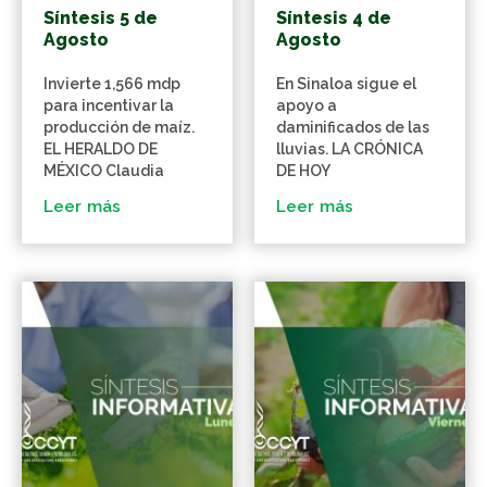
Síntesis 5 de
Síntesis 4 de
Agosto
Agosto
Invierte 1,566 mdp
En Sinaloa sigue el
para incentivar la
apoyo a
producción de maíz.
daminificados de las
EL HERALDO DE
lluvias. LA CRÓNICA
MÉXICO Claudia
DE HOY
Leer más
Leer más