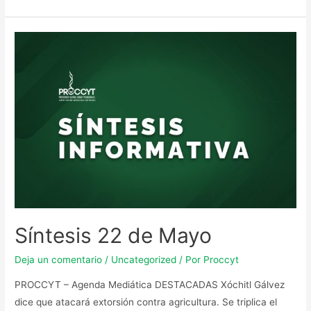
Síntesis 22 de Mayo
Deja un comentario
/
Uncategorized
/ Por
Proccyt
PROCCYT – Agenda Mediática DESTACADAS Xóchitl Gálvez
dice que atacará extorsión contra agricultura. Se triplica el