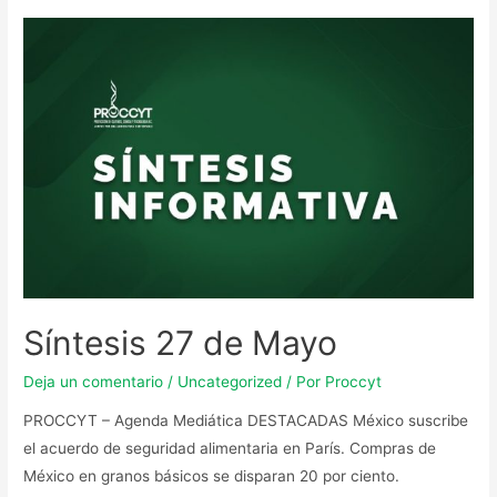
Síntesis 27 de Mayo
Deja un comentario
/
Uncategorized
/ Por
Proccyt
PROCCYT – Agenda Mediática DESTACADAS México suscribe
el acuerdo de seguridad alimentaria en París. Compras de
México en granos básicos se disparan 20 por ciento.