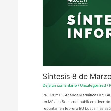
Síntesis 8 de Marz
Deja un comentario
/
Uncategorized
/ 
PROCCYT – Agenda Mediática DESTACA
en México Semarnat publicará decreto p
repuntan en febrero EU busca más azúc