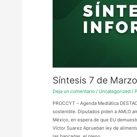
Síntesis 7 de Marz
Deja un comentario
/
Uncategorized
/ 
PROCCYT – Agenda Mediática DESTACA
sostenible. Diputados piden a AMLO amp
México, en espera de que EU demuestr
Víctor Suarez Aprueban ley de aliment
las bancadas, el pleno …