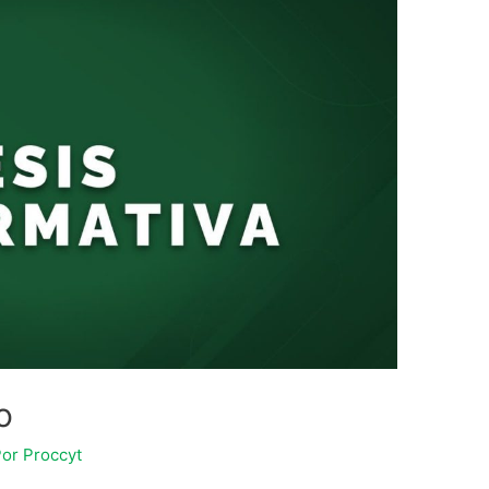
o
Por
Proccyt