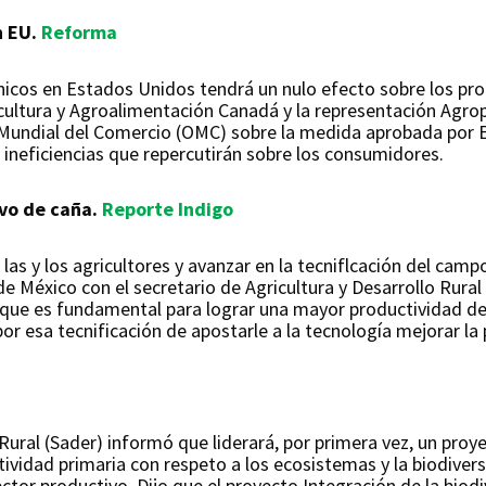
n EU.
Reforma
nicos en Estados Unidos tendrá un nulo efecto sobre los pr
icultura y Agroalimentación Canadá y la representación Agro
 Mundial del Comercio (OMC) sobre la medida aprobada por 
ineficiencias que repercutirán sobre los consumidores.
ivo de caña.
Reporte Indigo
e las y los agricultores y avanzar en la tecniflcación del c
e México con el secretario de Agricultura y Desarrollo Rural
o que es fundamental para lograr una mayor productividad d
por esa tecnificación de apostarle a la tecnología mejorar l
 Rural (Sader) informó que liderará, por primera vez, un pro
ividad primaria con respeto a los ecosistemas y la biodivers
tor productivo. Dijo que el proyecto Integración de la biodiv