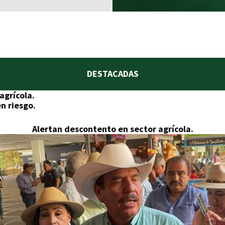
DESTACADAS
agrícola.
n riesgo.
Alertan descontento en sector agrícola.