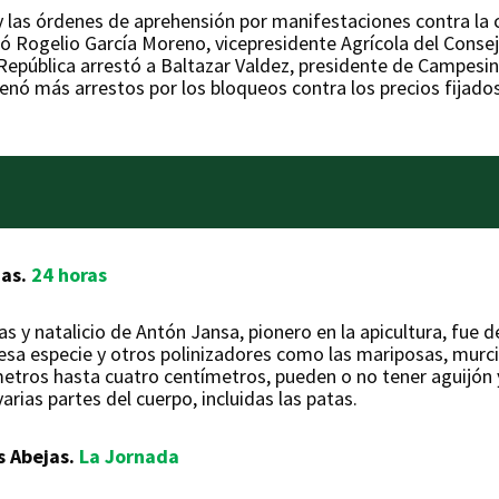
 y las órdenes de aprehensión por manifestaciones contra la
ró Rogelio García Moreno, vicepresidente Agrícola del Conse
 República arrestó a Baltazar Valdez, presidente de Campesin
nó más arrestos por los bloqueos contra los precios fijados 
jas.
24 horas
s y natalicio de Antón Jansa, pionero en la apicultura, fue d
a especie y otros polinizadores como las mariposas, murcié
metros hasta cuatro centímetros, pueden o no tener aguijón y
arias partes del cuerpo, incluidas las patas.
s Abejas.
La Jornada