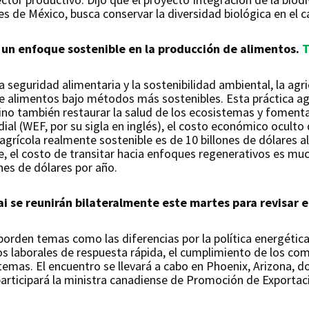
es de México, busca conservar la diversidad biológica en el 
 un enfoque sostenible en la producción de alimentos.
T
 seguridad alimentaria y la sostenibilidad ambiental, la agr
de alimentos bajo métodos más sostenibles. Esta práctica ag
 sino también restaurar la salud de los ecosistemas y fomentar
al (WEF, por su sigla en inglés), el costo económico oculto 
 agrícola realmente sostenible es de 10 billones de dólares 
e, el costo de transitar hacia enfoques regenerativos es m
nes de dólares por año.
ai se reunirán bilateralmente este martes para revisar 
aborden temas como las diferencias por la política energétic
mos laborales de respuesta rápida, el cumplimiento de los c
temas. El encuentro se llevará a cabo en Phoenix, Arizona, d
articipará la ministra canadiense de Promoción de Exportac