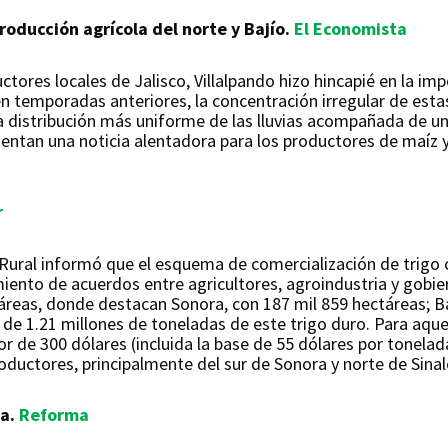
roducción agrícola del norte y Bajío.
El Economista
tores locales de Jalisco, Villalpando hizo hincapié en la im
 en temporadas anteriores, la concentración irregular de est
 distribución más uniforme de las lluvias acompañada de un
sentan una noticia alentadora para los productores de maíz y
r
 Rural informó que el esquema de comercialización de trigo c
ento de acuerdos entre agricultores, agroindustria y gobie
táreas, donde destacan Sonora, con 187 mil 859 hectáreas; Baj
 de 1.21 millones de toneladas de este trigo duro. Para aque
or de 300 dólares (incluida la base de 55 dólares por tonelad
oductores, principalmente del sur de Sonora y norte de Sina
la.
Reforma