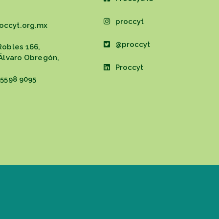
proccyt
occyt.org.mx
@proccyt
Robles 166,
 Álvaro Obregón,
Proccyt
 5598 9095