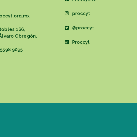
proccyt
occyt.org.mx
@proccyt
Robles 166,
 Álvaro Obregón,
Proccyt
 5598 9095