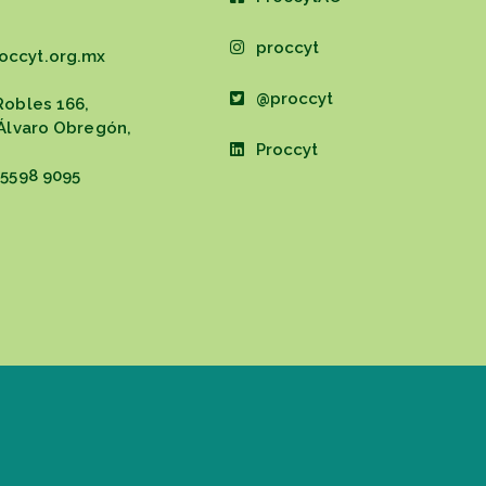
proccyt
occyt.org.mx
@proccyt
Robles 166,
 Álvaro Obregón,
Proccyt
 5598 9095