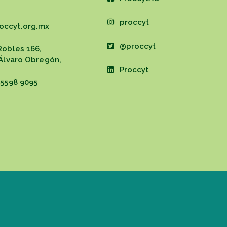
proccyt
occyt.org.mx
@proccyt
Robles 166,
 Álvaro Obregón,
Proccyt
 5598 9095