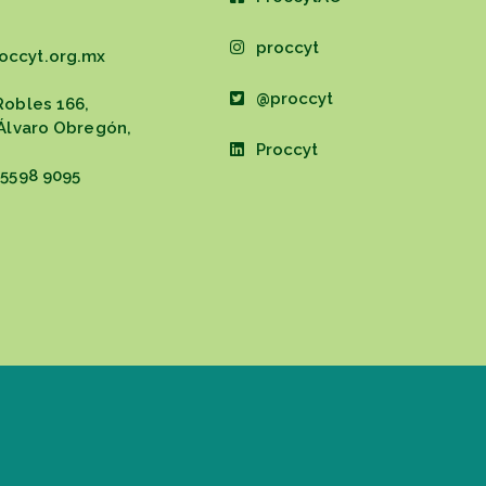
proccyt
occyt.org.mx
@proccyt
Robles 166,
 Álvaro Obregón,
Proccyt
 5598 9095