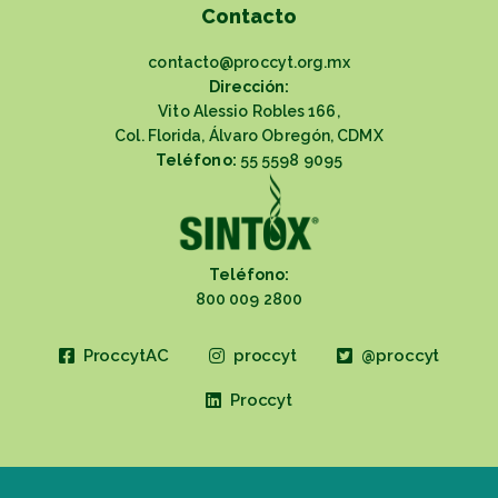
Contacto
contacto@proccyt.org.mx
Dirección:
Vito Alessio Robles 166,
Col. Florida, Álvaro Obregón, CDMX
Teléfono:
55 5598 9095
Teléfono:
800 009 2800
ProccytAC
proccyt
@proccyt
Proccyt