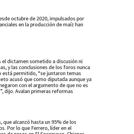
desde octubre de 2020, impulsados por
anciales en la producción de maíz han
s el dictamen sometido a discusión ni
as, y las conclusiones de los foros nunca
 está permitido, “se juntaron temas
rieto acusó que como diputada aunque ya
e negaron con el argumento de que no es
ó”, dijo. Avalan primeras reformas
s, que alcanzó hasta un 95% de los
. Por lo que Ferrero, líder en el
ones de pesos en El Soconusco, Chiapas