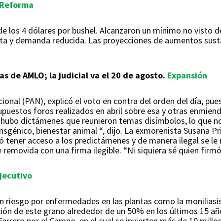
Reforma
de los 4 dólares por bushel. Alcanzaron un mínimo no visto 
erta y demanda reducida. Las proyecciones de aumentos sust
 de AMLO; la judicial va el 20 de agosto.
Expansión
ional (PAN), explicó el voto en contra del orden del día, pue
supuestos foros realizados en abril sobre esa y otras enmiend
hubo dictámenes que reunieron temas disímbolos, lo que no
sgénico, bienestar animal “, dijo. La exmorenista Susana P
ó tener acceso a los predictámenes y de manera ilegal se l
 removida con una firma ilegible. “Ni siquiera sé quien firm
jecutivo
n riesgo por enfermedades en las plantas como la moniliasi
ión de este grano alrededor de un 50% en los últimos 15 años
rrero por el Campo, en el cual se invierten más de 10 mill