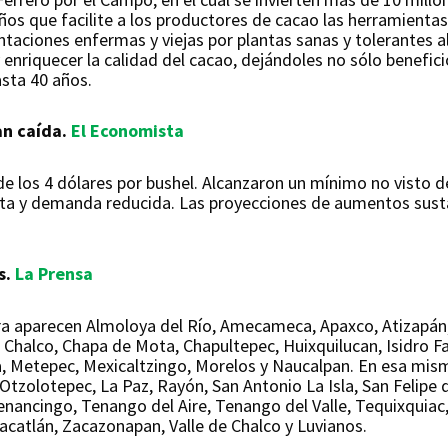
años que facilite a los productores de cacao las herramienta
ntaciones enfermas y viejas por plantas sanas y tolerantes a
enriquecer la calidad del cacao, dejándoles no sólo beneficio
asta 40 años.
an caída.
El Economista
de los 4 dólares por bushel. Alcanzaron un mínimo no visto 
erta y demanda reducida. Las proyecciones de aumentos sust
s.
La Prensa
vera aparecen Almoloya del Río, Amecameca, Apaxco, Atizapá
Chalco, Chapa de Mota, Chapultepec, Huixquilucan, Isidro Fabe
a, Metepec, Mexicaltzingo, Morelos y Naucalpan. En esa mis
Otzolotepec, La Paz, Rayón, San Antonio La Isla, San Felipe
nancingo, Tenango del Aire, Tenango del Valle, Tequixquiac,
nacatlán, Zacazonapan, Valle de Chalco y Luvianos.