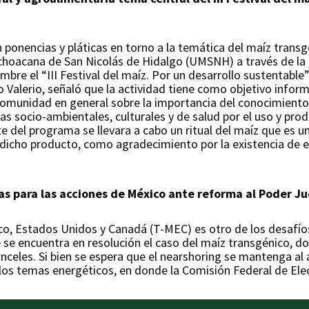
 ponencias y pláticas en torno a la temática del maíz transgé
ichoacana de San Nicolás de Hidalgo (UMSNH) a través de la
mbre el “III Festival del maíz. Por un desarrollo sustentable
Valerio, señaló que la actividad tiene como objetivo informa
comunidad en general sobre la importancia del conocimiento
as socio-ambientales, culturales y de salud por el uso y pro
del programa se llevara a cabo un ritual del maíz que es u
 dicho producto, como agradecimiento por la existencia de es
s para las acciones de México ante reforma al Poder Jud
co, Estados Unidos y Canadá (T-MEC) es otro de los desafío
se encuentra en resolución el caso del maíz transgénico, d
celes. Si bien se espera que el nearshoring se mantenga al a
en los temas energéticos, en donde la Comisión Federal de Elec