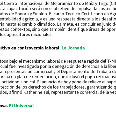
el Centro Internacional de Mejoramiento de Maíz y Trigo (C
sta capacitación será con el objetivo de impulsar la sostenib
os de Sonora y Sinaloa. El curso Técnico Certificado en Agr
ntabilidad agrícola, y es una respuesta directa a los desafío
aria hasta el cambio climático. La meta, es concluir en juni
 estos contextos, sino que también identifique áreas de opo
los agricultores nacionales.
itivo en controversia laboral.
La Jornada
itosa bajo el mecanismo laboral de respuesta rápida del T-M
a cual fue investigada por la denegación de derechos a la lib
 La representación comercial y el Departamento de Trabajo 
rcha un plan de remediación, que incluyó el pago retroactivo
u actividad sindical. El anuncio de hoy pone de relieve el p
tección de los derechos de los trabajadores, garantizando q
idos, afirmó Katherine Tai, representante comercial de la vec
onsa.
El Universal