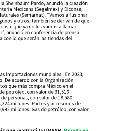
udia Sheinbaum Pardo, anunció la creación
ntaria Mexicana (Segalmex) y Diconsa,
 Naturales (Semarnat). “Vamos a fusionar
gunos y otros, también se derivan de que
consa, que ya no les vamos a llamar
ar”, anunció en conferencia de prensa.
 con lo que serán las tiendas del
las importaciones mundiales . En 2023,
co. De acuerdo con la Organización
uctos que más compra México en el
de petróleo, con valor de 31,516
e de personas, con valor de 18,580
6,224 millones. Partes y accesorios de
992 millones. Gas de petróleo, con valor
maíz que realizará la UMSNH.
Morelia en