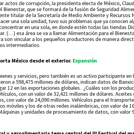
tar actos de corrupción, la presidenta electa de México, Cla
l Bienestar, que se formará de la fusión de Seguridad Alime
mente titular de la Secretaría de Medio Ambiente y Recursos
hacer una sola unidad; tuvo sus problemas que ya conocen al
concentrar en una sola, en donde estén todas las tiendas Di
ar. (…) esa área se va a llamar Alimentación para el Bienest
ra son vincular a los pequeños productores de manera directa
los intermediarios.
orta México desde el exterior.
Expansión
enes y servicios, pero también es un activo participante en 
ieron a 598,475 millones de dólares, indican datos de Banxi
gar 12 en las exportaciones globales . ¿Cuáles son los prod
hículos, con un valor de 32,421 millones de dólares. Aceites 
os, con valor de 24,090 millones. Vehículos para el transport
nos móviles y los de otras redes inalámbricas, con valor de 1
Máquinas y unidades de procesamiento de datos, con valor 9,
al y agroalimentaria tema central del III Festival del 