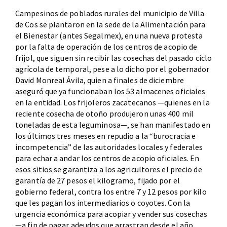
Campesinos de poblados rurales del municipio de Villa
de Cos se plantaron en la sede de la Alimentación para
el Bienestar (antes Segalmex), en una nueva protesta
por la falta de operación de los centros de acopio de
frijol, que siguen sin recibir las cosechas del pasado ciclo
agrícola de temporal, pese a lo dicho por el gobernador
David Monreal Ávila, quien a finales de diciembre
aseguró que ya funcionaban los 53 almacenes oficiales
en la entidad. Los frijoleros zacatecanos —quienes en la
reciente cosecha de otoño produjeron unas 400 mil
toneladas de esta leguminosa—, se han manifestado en
los últimos tres meses en repudio a la “burocracia e
incompetencia” de las autoridades locales y federales
para echar a andar los centros de acopio oficiales. En
esos sitios se garantiza a los agricultores el precio de
garantía de 27 pesos el kilogramo, fijado por el
gobierno federal, contra los entre 7 y 12 pesos por kilo
que les pagan los intermediarios o coyotes. Con la
urgencia económica para acopiar y vender sus cosechas
—a fin de pagar adeudos que arrastran desde el año