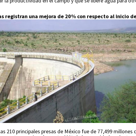
la productividad en el campo y que se libere agua para otr
as registran una mejora de 20% con respecto al inicio de
as 210 principales presas de México fue de 77,499 millones