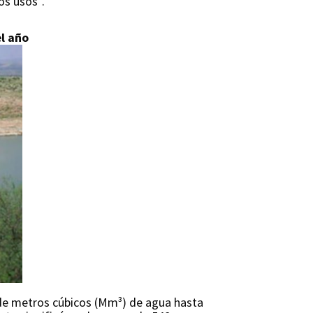
os usos”.
l año
 de metros cúbicos (Mm³) de agua hasta