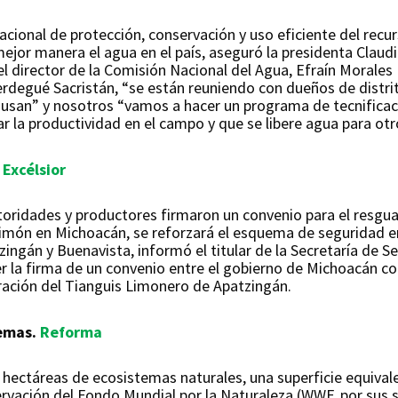
cional de protección, conservación y uso eficiente del recur
e mejor manera el agua en el país, aseguró la presidenta Clau
l director de la Comisión Nacional del Agua, Efraín Morales 
 Berdegué Sacristán, “se están reuniendo con dueños de distr
usan” y nosotros “vamos a hacer un programa de tecnificaci
la productividad en el campo y que se libere agua para otr
.
Excélsior
oridades y productores firmaron un convenio para el resgua
 limón en Michoacán, se reforzará el esquema de seguridad en
ingán y Buenavista, informó el titular de la Secretaría de S
er la firma de un convenio entre el gobierno de Michoacán con
ración del Tianguis Limonero de Apatzingán.
temas.
Reforma
hectáreas de ecosistemas naturales, una superficie equivalen
rvación del Fondo Mundial por la Naturaleza (WWF, por sus sig