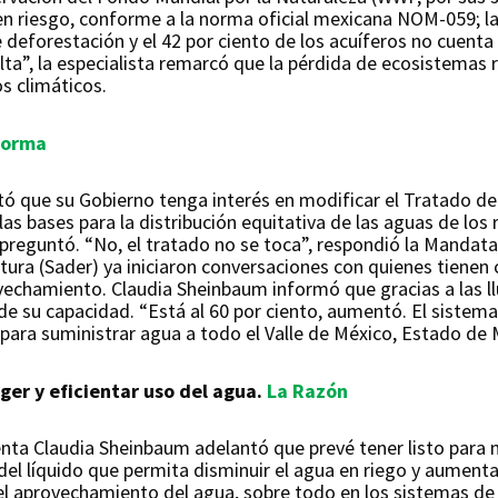
 en riesgo, conforme a la norma oficial mexicana NOM-059; la
e deforestación y el 42 por ciento de los acuíferos no cuenta
elta”, la especialista remarcó que la pérdida de ecosistemas
s climáticos.
forma
ó que su Gobierno tenga interés en modificar el Tratado de 
 bases para la distribución equitativa de las aguas de los r
e preguntó. “No, el tratado no se toca”, respondió la Mandat
tura (Sader) ya iniciaron conversaciones con quienes tienen 
ovechamiento. Claudia Sheinbaum informó que gracias a las ll
de su capacidad. “Está al 60 por ciento, aumentó. El sistem
para suministrar agua a todo el Valle de México, Estado de 
ger y eficientar uso del agua.
La Razón
denta Claudia Sheinbaum adelantó que prevé tener listo para
del líquido que permita disminuir el agua en riego y aumenta
l aprovechamiento del agua, sobre todo en los sistemas de ri