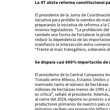
La 4T alista reforma constitucional p
El presidente de la Junta de Coordinació
iniciativa para prohibir la siembra de ma
preparando la iniciativa de reforma a la
mismos legisladores. “La prohibición del
también una forma de fortalecer la produ
reducir la dependencia de las importacio
manifiesto la intersección entre comerci
“Frente al maíz transgénico, soberanía a
Se dispara casi 600% importación de 
El presidente de la Central Campesina In
Tratado entre México, Estados Unidos y 
mermado tanto el número de hectáreas de
millones de hectáreas menos de 1995 a 2
es crítica”, señaló el presidente. Además
al cierre del 2024, repunte no previsto a
productores primarios de nuestro país co
primarios reciben una proporción ínfima s