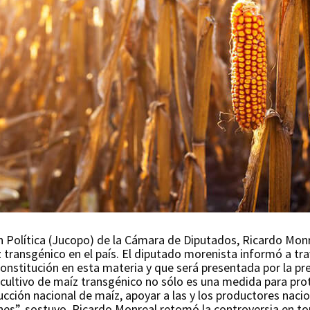
n Política (Jucopo) de la Cámara de Diputados, Ricardo Mon
íz transgénico en el país. El diputado morenista informó a tr
 Constitución en esta materia y que será presentada por la p
 cultivo de maíz transgénico no sólo es una medida para prot
cción nacional de maíz, apoyar a las y los productores nacio
nes”, sostuvo. Ricardo Monreal retomó la controversia en t