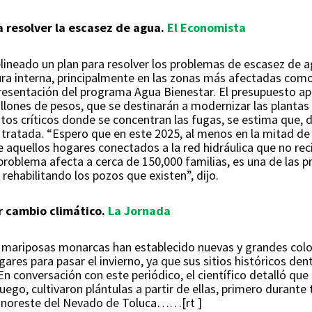
a resolver la escasez de agua.
El Economista
lineado un plan para resolver los problemas de escasez de a
tura interna, principalmente en las zonas más afectadas como 
presentación del programa Agua Bienestar. El presupuesto a
lones de pesos, que se destinarán a modernizar las plantas p
tos críticos donde se concentran las fugas, se estima que, d
tratada. “Espero que en este 2025, al menos en la mitad de
ue aquellos hogares conectados a la red hidráulica que no 
roblema afecta a cerca de 150,000 familias, es una de las p
 rehabilitando los pozos que existen”, dijo.
 cambio climático.
La Jornada
s mariposas monarcas han establecido nuevas y grandes colo
res para pasar el invierno, ya que sus sitios históricos den
 conversación con este periódico, el científico detalló que 
go, cultivaron plántulas a partir de ellas, primero durante t
ra noreste del Nevado de Toluca……[rt ]