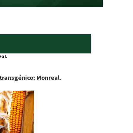
eal.
 transgénico: Monreal.