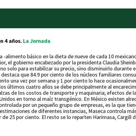
n 4 años.
La Jornada
illa -alimento básico en la dieta de nueve de cada 10 mexicano
erior, el gobierno encabezado por la presidenta Claudia She
o solo para estabilizar su precio, sino disminuirlo durante e
destaca que 84.9 por ciento de los núcleos familiares consu
ciento una vez por semana y 1 por ciento lo hace ocasionalmen
n los últimos cuatro años se debe principalmente al encareci
alzas de los costos de transporte y maquinaria; efectos de l
nidos en torno al maíz transgénico. En México existen alrede
controlada por un pequeño grupo de empresas, es la que tiene
 estimaciones de diferentes instancias, Maseca controla más
 de 25 por ciento. El resto se lo reparten Harimasa, Cargill