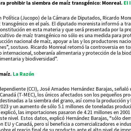
ara prohibir la siembra de maíz transgénico: Monreal.
El
n Política (Jucopo) de la Cámara de Diputados, Ricardo Mon
íz transgénico en el país. El diputado morenista informó a tr
 Constitución en esta materia y que será presentada por la p
 cultivo de maíz transgénico no sólo es una medida para prot
cción nacional de maíz, apoyar a las y los productores nacio
nes”, sostuvo. Ricardo Monreal retomó la controversia en t
o internacional, soberanía alimentaria y protección de la bi
limentaria y biodiversidad”.
maíz.
La Razón
dependiente (CCI), José Amadeo Hernández Barajas, señaló q
Canadá (T-MEC), los únicos afectados son los pequeños pro
stinadas a la siembra del grano, así como la producción y 
023 y un aumento de sólo 5.1 millones de toneladas produci
, explicó, las importaciones pasaron de 4.21 millones en 200
 este nivel. Estos datos, explicó Hernández Barajas, “sólo d
n EU y Canadá, pero sí beneficia a comercializadores e indus
obre el precio final de su producto ante el alto nivel de im