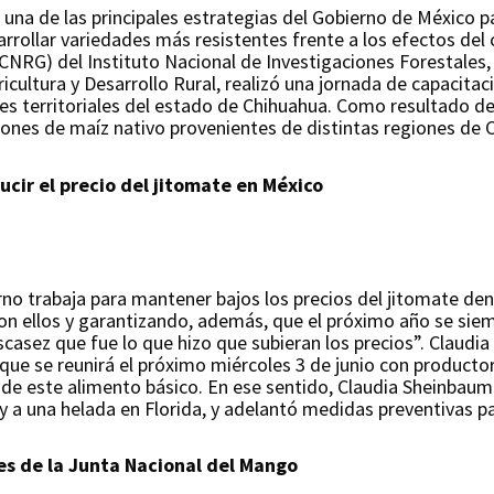
una de las principales estrategias del Gobierno de México pa
arrollar variedades más resistentes frente a los efectos del 
NRG) del Instituto Nacional de Investigaciones Forestales, 
icultura y Desarrollo Rural, realizó una jornada de capacita
res territoriales del estado de Chihuahua. Como resultado de
es de maíz nativo provenientes de distintas regiones de 
cir el precio del jitomate en México
o trabaja para mantener bajos los precios del jitomate dent
n ellos y garantizando, además, que el próximo año se siem
sez que fue lo que hizo que subieran los precios”. Claudia
 que se reunirá el próximo miércoles 3 de junio con producto
de este alimento básico. En ese sentido, Claudia Sheinbaum s
 y a una helada en Florida, y adelantó medidas preventivas p
es de la Junta Nacional del Mango