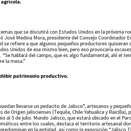
 agrícola.
 temas que se discutirá con Estados Unidos en la próxima ro
 José Medina Mora, presidente del Consejo Coordinador Empr
ad se refiere a que algunos pequeños productores quisieran
ados Unidos de ese mismo bien, pero eso provocaría escase
o. “Se hablará del campo, que es algo fundamental, ahí el te
re la mesa.”
xhibir patrimonio productivo.
“puedan llevarse un pedacito de Jalisco”, artesanos y pequeñ
e Origen jaliscienses (Tequila, Chile Yahualica y Raicilla), 
io al 5 de julio. Mundo Jalisco, que estará ubicado en el Pa
emáticos entre los cuales, destaca el territorio artesanal d
 predominan en la entidad, así como la exposición “Jalisco T