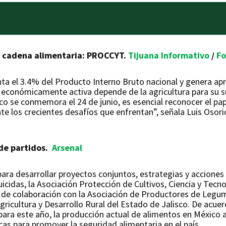
a cadena alimentaria: PROCCYT.
Tijuana Informativo
/
F
enta el 3.4% del Producto Interno Bruto nacional y genera 
n económicamente activa depende de la agricultura para su s
ico se conmemora el 24 de junio, es esencial reconocer el pa
e los crecientes desafíos que enfrentan”, señala Luis Osorio
 de partidos.
Arsenal
para desarrollar proyectos conjuntos, estrategias y acciones
icidas, la Asociación Protección de Cultivos, Ciencia y Tecn
 de colaboración con la Asociación de Productores de Legum
 Agricultura y Desarrollo Rural del Estado de Jalisco. De ac
ra este año, la producción actual de alimentos en México a
as para promover la seguridad alimentaria en el país.