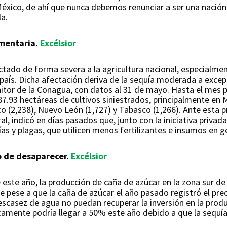
México, de ahí que nunca debemos renunciar a ser una nación 
a.
imentaria.
Excélsior
ado de forma severa a la agricultura nacional, especialment
 país. Dicha afectación deriva de la sequía moderada a excep
nitor de la Conagua, con datos al 31 de mayo. Hasta el mes p
87.93 hectáreas de cultivos siniestrados, principalmente en 
sco (2,238), Nuevo León (1,727) y Tabasco (1,266). Ante esta 
ral, indicó en días pasados que, junto con la iniciativa priva
ías y plagas, que utilicen menos fertilizantes e insumos en g
o de desaparecer.
Excélsior
de este año, la producción de caña de azúcar en la zona sur 
ue pese a que la caña de azúcar el año pasado registró el pre
escasez de agua no puedan recuperar la inversión en la produ
icamente podría llegar a 50% este año debido a que la sequí