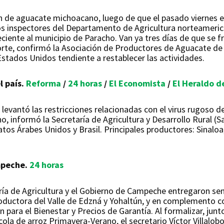
n de aguacate michoacano, luego de que el pasado viernes 
os inspectores del Departamento de Agricultura norteamerica
iente al municipio de Paracho. Van ya tres días de que se f
norte, confirmó la Asociación de Productores de Aguacate d
Estados Unidos tendiente a restablecer las actividades.
l país.
Reforma
/
24 horas
/
El Economista
/
El Heraldo d
evantó las restricciones relacionadas con el virus rugoso de
, informó la Secretaría de Agricultura y Desarrollo Rural (S
os Árabes Unidos y Brasil. Principales productores: Sinaloa,
mpeche.
24 horas
ía de Agricultura y el Gobierno de Campeche entregaron semil
roductora del Valle de Edzná y Yohaltún, y en complemento 
ón para el Bienestar y Precios de Garantía. Al formalizar, j
ícola de arroz Primavera-Verano, el secretario Víctor Villalo