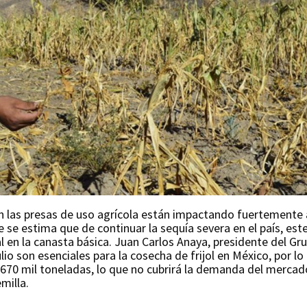
 en las presas de uso agrícola están impactando fuertemente 
e se estima que de continuar la sequía severa en el país, est
al en la canasta básica. Juan Carlos Anaya, presidente del G
io son esenciales para la cosecha de frijol en México, por lo q
 670 mil toneladas, lo que no cubrirá la demanda del merca
milla.