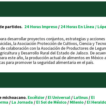
 de partidos.
24 Horas Impreso
/
24 Horas En Línea /
Lópe
para desarrollar proyectos conjuntos, estrategias y acciones
icidas, la Asociación Protección de Cultivos, Ciencia y Tecn
 de colaboración con la Asociación de Productores de Legum
 Agricultura y Desarrollo Rural del Estado de Jalisco. De ac
ra este año, la producción actual de alimentos en México a
as para promover la seguridad alimentaria en el país.
e michoacano.
Excélsior
/
El Universal
/
Latinus
/
El
orma
/
La Jornada
/
El Sol de México
/
Milenio
/
El Herald