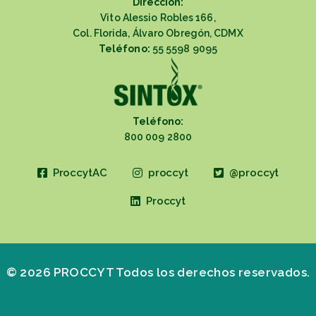
Dirección:
Vito Alessio Robles 166,
Col. Florida, Álvaro Obregón, CDMX
Teléfono:
55 5598 9095
Teléfono:
800 009 2800
ProccytAC
proccyt
@proccyt
Proccyt
© 2026 PROCCYT Todos los derechos reservados.