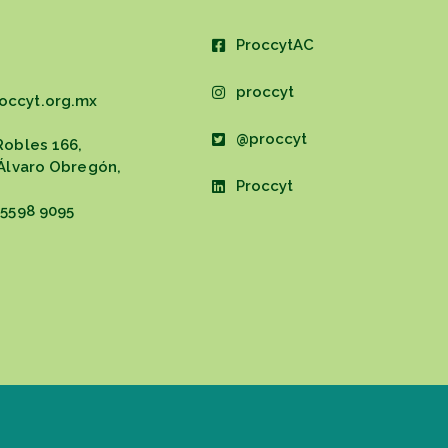
ProccytAC
proccyt
occyt.org.mx
@proccyt
Robles 166,
 Álvaro Obregón,
Proccyt
 5598 9095