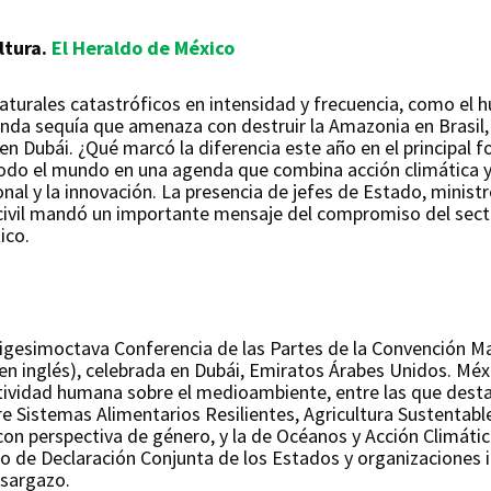
ltura.
El Heraldo de México
turales catastróficos en intensidad y frecuencia, como el h
nda sequía que amenaza con destruir la Amazonia en Brasil, o
en Dubái. ¿Qué marcó la diferencia este año en el principal 
todo el mundo en una agenda que combina acción climática y 
onal y la innovación. La presencia de jefes de Estado, minist
 civil mandó un importante mensaje del compromiso del sect
ico.
 vigesimoctava Conferencia de las Partes de la Convención M
en inglés), celebrada en Dubái, Emiratos Árabes Unidos. Méxi
tividad humana sobre el medioambiente, entre las que destac
obre Sistemas Alimentarios Resilientes, Agricultura Sustentab
a con perspectiva de género, y la de Océanos y Acción Climát
o de Declaración Conjunta de los Estados y organizaciones in
 sargazo.