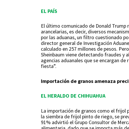
EL PAÍS
El último comunicado de Donald Trump re
arancelarias, es decir, diversos mecanis
por las aduanas, un filtro cuestionado po
director general de Investigación Aduane
calculado en 257 millones de pesos. Pero 
Sheinbaum viene detectando fraudes y ab
agencias aduanales que se encargan de re
fiesta”.
Importación de granos amenaza precio 
EL HERALDO DE CHIHUAHUA
La importación de granos como el frijol 
la siembra de frijol pinto de riego, se p
91% advirtió el Grupo Consultor de Merc
alimentaria, dado que se importa más de l