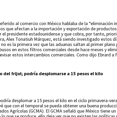
ferido al comercio con México hablaba de la “eliminación i
mos que afectan a la importación y exportación de productos
r el presidente estadounidense y que cobra, por tanto, priori
ra, Alex Tonatiuh Márquez, está siendo investigado estos dí
no es la primera vez que las aduanas saltan al primer plano p
usos en estos filtros comerciales desde hace meses y elim
visar estos intercambios comerciales. Como dijo Ebrard a f
del frijol; podría desplomarse a 15 pesos el kilo
podría desplomar a 15 pesos el kilo en el ciclo primavera-ve
revé que con el temporal se pueda obtener una buena producció
ados Agrícolas (GCMA). El GCMA señaló que México tiene un
o que se produce, ello deja ver que no existen las políticas