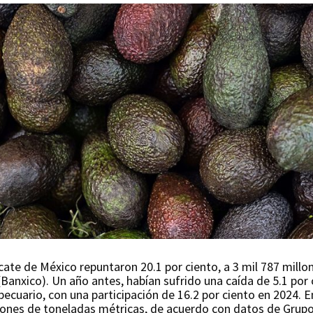
ate de México repuntaron 20.1 por ciento, a 3 mil 787 millo
anxico). Un año antes, habían sufrido una caída de 5.1 por c
ecuario, con una participación de 16.2 por ciento en 2024. 
lones de toneladas métricas, de acuerdo con datos de Grup