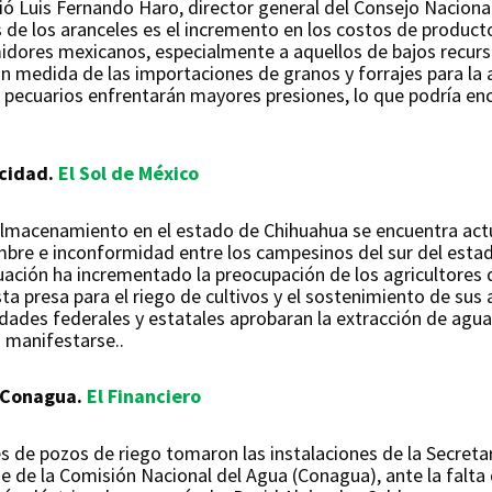
ió Luis Fernando Haro, director general del Consejo Naciona
s de los aranceles es el incremento en los costos de product
idores mexicanos, especialmente a aquellos de bajos recurs
n medida de las importaciones de granos y forrajes para la 
 pecuarios enfrentarán mayores presiones, lo que podría en
acidad.
El Sol de México
 almacenamiento en el estado de Chihuahua se encuentra actu
bre e inconformidad entre los campesinos del sur del estado
ituación ha incrementado la preocupación de los agricultores
 presa para el riego de cultivos y el sostenimiento de sus 
ades federales y estatales aprobaran la extracción de agua,
a manifestarse..
a Conagua.
El Financiero
 de pozos de riego tomaron las instalaciones de la Secretarí
ede de la Comisión Nacional del Agua (Conagua), ante la falt