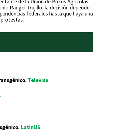
sentante de la Union de Pozos Agrícolas
io Rangel Trujillo, la decisión depende
dependencias federales hasta que haya una
 protestas.
ransgénico.
Televisa
o
nsgénico.
LatinUS