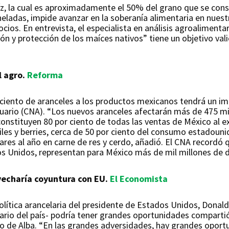
íz, la cual es aproximadamente el 50% del grano que se co
neladas, impide avanzar en la soberanía alimentaria en nues
ios. En entrevista, el especialista en análisis agroalimentar
ón y protección de los maíces nativos” tiene un objetivo val
l agro.
Reforma
ciento de aranceles a los productos mexicanos tendrá un imp
cuario (CNA). “Los nuevos aranceles afectarán más de 475 mi
nstituyen 80 por ciento de todas las ventas de México al ext
iles y berries, cerca de 50 por ciento del consumo estadoun
ares al año en carne de res y cerdo, añadió. El CNA recordó q
os Unidos, representan para México más de mil millones de 
vecharía coyuntura con EU.
El Economista
olítica arancelaria del presidente de Estados Unidos, Donald
tario del país- podría tener grandes oportunidades compartió
to de Alba. “En las grandes adversidades, hay grandes opo