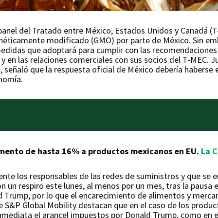
panel del Tratado entre México, Estados Unidos y Canadá (T-
enéticamente modificado (GMO) por parte de México. Sin em
 medidas que adoptará para cumplir con las recomendaciones 
 y en las relaciones comerciales con sus socios del T-MEC. J
señaló que la respuesta oficial de México debería haberse em
onomía.
aumento de hasta 16% a productos mexicanos en EU.
La C
nte los responsables de las redes de suministros y que se 
un respiro este lunes, al menos por un mes, tras la pausa en
d Trump, por lo que el encarecimiento de alimentos y merc
 de S&P Global Mobility destacan que en el caso de los prod
mediata el arancel impuestos por Donald Trump, como en el