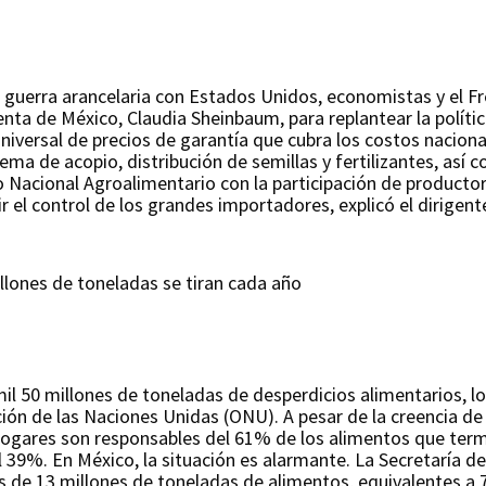
 guerra arancelaria con Estados Unidos, economistas y el F
nta de México, Claudia Sheinbaum, para replantear la polític
a universal de precios de garantía que cubra los costos naci
ema de acopio, distribución de semillas y fertilizantes, así 
 Nacional Agroalimentario con la participación de producto
 el control de los grandes importadores, explicó el dirigent
llones de toneladas se tiran cada año
l 50 millones de toneladas de desperdicios alimentarios, l
ión de las Naciones Unidas (ONU). A pesar de la creencia d
hogares son responsables del 61% de los alimentos que termi
l 39%. En México, la situación es alarmante. La Secretaría de
 de 13 millones de toneladas de alimentos, equivalentes a 7