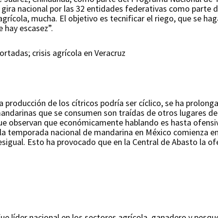
gira nacional por las 32 entidades federativas como parte d
rícola, mucha. El objetivo es tecnificar el riego, que se hag
e hay escasez”.
rtadas; crisis agrícola en Veracruz
 producción de los cítricos podría ser cíclico, se ha prolong
andarinas que se consumen son traídas de otros lugares del p
que observan que económicamente hablando es hasta ofensi
 la temporada nacional de mandarina en México comienza en 
esigual. Esto ha provocado que en la Central de Abasto la ofe
ue líder nacional en los sectores agrícola, ganadero y pesq