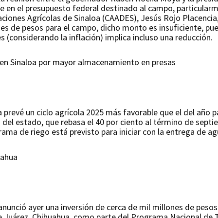
e en el presupuesto federal destinado al campo, particularme
aciones Agrícolas de Sinaloa (CAADES), Jesús Rojo Placenci
es de pesos para el campo, dicho monto es insuficiente, p
s (considerando la inflación) implica incluso una reducción.
5 en Sinaloa por mayor almacenamiento en presas
 prevé un ciclo agrícola 2025 más favorable que el del año 
del estado, que rebasa el 40 por ciento al término de septi
ama de riego está previsto para iniciar con la entrega de agu
uahua
unció ayer una inversión de cerca de mil millones de pesos e
de Juárez, Chihuahua, como parte del Programa Nacional de T