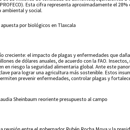
(PROFECO). Esta cifra representa aproximadamente el 28% d
 ambiental y social.
 apuesta por biológicos en Tlaxcala
ío creciente: el impacto de plagas y enfermedades que dañan
lones de dólares anuales, de acuerdo con la FAO. Insectos,
 en riesgo la seguridad alimentaria global. Ante este pano
lave para lograr una agricultura más sostenible. Estos insum
ermiten prevenir enfermedades, controlar plagas y fortalec
Claudia Sheinbaum reoriente presupuesto al campo
 la reunión entre el gobernador Rubén Rocha Moya y la pres