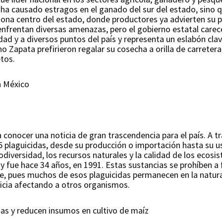
 ha causado estragos en el ganado del sur del estado, sino
zona centro del estado, donde productores ya advierten su pr
enfrentan diversas amenazas, pero el gobierno estatal carec
idad y a diversos puntos del país y representa un eslabón cl
o Zapata prefirieron regalar su cosecha a orilla de carreter
etos.
n México
 conocer una noticia de gran trascendencia para el país. A t
5 plaguicidas, desde su producción o importación hasta su u
iodiversidad, los recursos naturales y la calidad de los ecos
s y fue hace 34 años, en 1991. Estas sustancias se prohíben a
e, pues muchos de esos plaguicidas permanecen en la natural
ticia afectando a otros organismos.
ias y reducen insumos en cultivo de maíz