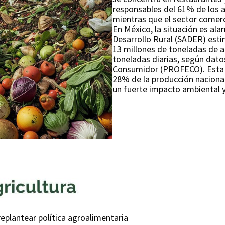
responsables del 61% de los a
mientras que el sector comerci
En México, la situación es ala
Desarrollo Rural (SADER) est
13 millones de toneladas de a
toneladas diarias, según dato
Consumidor (PROFECO). Esta 
28% de la producción naciona
un fuerte impacto ambiental y
eplantear política agroalimentaria