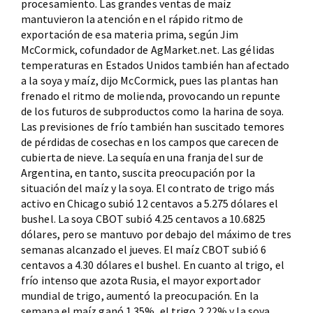
procesamiento. Las grandes ventas de maíz
mantuvieron la atención en el rápido ritmo de
exportación de esa materia prima, según Jim
McCormick, cofundador de AgMarket.net. Las gélidas
temperaturas en Estados Unidos también han afectado
a la soya y maíz, dijo McCormick, pues las plantas han
frenado el ritmo de molienda, provocando un repunte
de los futuros de subproductos como la harina de soya.
Las previsiones de frío también han suscitado temores
de pérdidas de cosechas en los campos que carecen de
cubierta de nieve. La sequía en una franja del sur de
Argentina, en tanto, suscita preocupación por la
situación del maíz y la soya. El contrato de trigo más
activo en Chicago subió 12 centavos a 5.275 dólares el
bushel. La soya CBOT subió 4.25 centavos a 10.6825
dólares, pero se mantuvo por debajo del máximo de tres
semanas alcanzado el jueves. El maíz CBOT subió 6
centavos a 4.30 dólares el bushel. En cuanto al trigo, el
frío intenso que azota Rusia, el mayor exportador
mundial de trigo, aumentó la preocupación. En la
semana el maíz ganó 1.35%, el trigo 2.22% y la soya