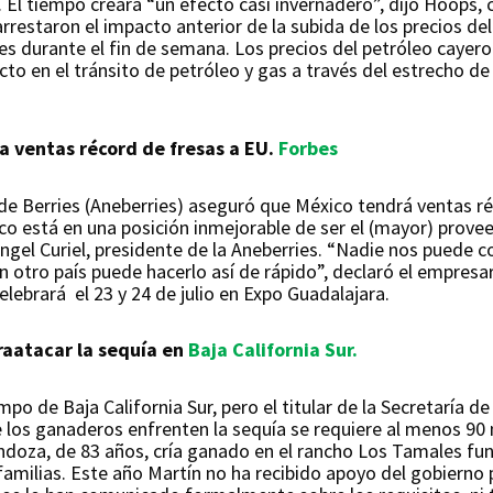
El tiempo creará “un efecto casi invernadero”, dijo Hoops, c
rrestaron el impacto anterior de la subida de los precios de
íes durante el fin de semana. Los precios del petróleo cayer
to en el tránsito de petróleo y gas a través del estrecho d
 ventas récord de fresas a EU.
Forbes
de Berries (Aneberries) aseguró que México tendrá ventas r
co está en una posición inmejorable de ser el (mayor) prov
ngel Curiel, presidente de la Aneberries. “Nadie nos puede c
n otro país puede hacerlo así de rápido”, declaró el empresar
lebrará el 23 y 24 de julio en Expo Guadalajara.
raatacar la sequía en
Baja California Sur.
po de Baja California Sur, pero el titular de la Secretaría d
 los ganaderos enfrenten la sequía se requiere al menos 90 
ndoza, de 83 años, cría ganado en el rancho Los Tamales f
amilias. Este año Martín no ha recibido apoyo del gobierno 