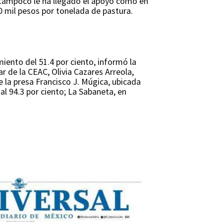
 tampoco le ha llegado el apoyo como en
0 mil pesos por tonelada de pastura.
iento del 51.4 por ciento, informó la
r de la CEAC, Olivia Cazares Arreola,
e la presa Francisco J. Múgica, ubicada
 al 94.3 por ciento; La Sabaneta, en