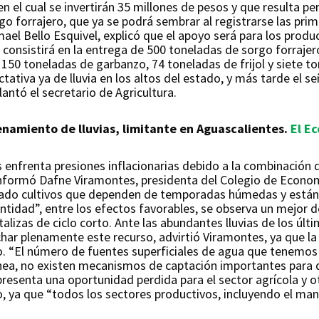
 el cual se invertirán 35 millones de pesos y que resulta pe
go forrajero, que ya se podrá sembrar al registrarse las prim
mael Bello Esquivel, explicó que el apoyo será para los prod
consistirá en la entrega de 500 toneladas de sorgo forrajer
, 150 toneladas de garbanzo, 74 toneladas de frijol y siete
tativa ya de lluvia en los altos del estado, y más tarde el 
lantó el secretario de Agricultura.
enamiento de lluvias, limitante en Aguascalientes.
El E
enfrenta presiones inflacionarias debido a la combinación de
, informó Dafne Viramontes, presidenta del Colegio de Econo
ciado cultivos que dependen de temporadas húmedas y están
a entidad”, entre los efectos favorables, se observa un mejor 
izas de ciclo corto. Ante las abundantes lluvias de los últim
har plenamente este recurso, advirtió Viramontes, ya que la
 “El número de fuentes superficiales de agua que tenemos 
, no existen mecanismos de captación importantes para diri
presenta una oportunidad perdida para el sector agrícola y o
o, ya que “todos los sectores productivos, incluyendo el ma