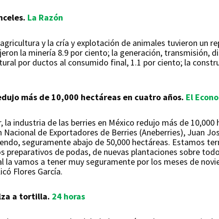
nceles.
La Razón
gricultura y la cría y explotación de animales tuvieron un re
ron la minería 8.9 por ciento; la generación, transmisión, d
ural por ductos al consumido final, 1.1 por ciento; la constru
redujo más de 10,000 hectáreas en cuatro años.
El Econ
r, la industria de las berries en México redujo más de 10,000
ón Nacional de Exportadores de Berries (Aneberries), Juan Jos
yendo, seguramente abajo de 50,000 hectáreas. Estamos ter
s preparativos de podas, de nuevas plantaciones sobre todo
onal la vamos a tener muy seguramente por los meses de novi
icó Flores García.
a a tortilla.
24 horas