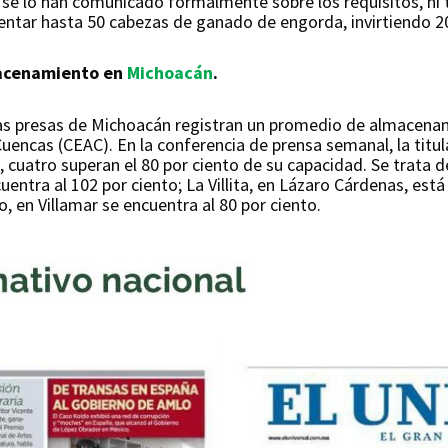
se lo han comunicado formalmente sobre los requisitos, ni
entar hasta 50 cabezas de ganado de engorda, invirtiendo 2
macenamiento en
Michoacán
.
las presas de Michoacán registran un promedio de almacenam
encas (CEAC). En la conferencia de prensa semanal, la titula
, cuatro superan el 80 por ciento de su capacidad. Se trata d
entra al 102 por ciento; La Villita, en Lázaro Cárdenas, está
o, en Villamar se encuentra al 80 por ciento.