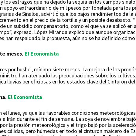
y los estragos que ha dejado la sequía en los campos sinaloe
n apoyo extraordinario de mil pesos por tonelada para los 
arias de Sinaloa, advirtió que los bajos rendimientos de la 
emento en el precio de la tortilla y un posible desabasto. 
 de un subsidio compensatorio, como el que ya se aplicó en 
campo”, expresó. López Miranda explicó que aunque organizac
ales han respaldado la propuesta, aún no se ha definido cóm
ete meses.
El Economista
lares por bushel, mínimo siete meses. La mejora de los pron
inistro han atenuado las preocupaciones sobre los cultivos.
a lluvias beneficiosas en los estados clave del Cinturón del
ima.
El Economista
n el lunes, ya que las favorables condiciones meteorológica
a Irán durante el fin de semana. La soya de noviembre bajó
or la presión meteorológica y el trigo bajó por la aceleraci
nes cálidas, pero húmedas en todo el cinturón maicero de Es