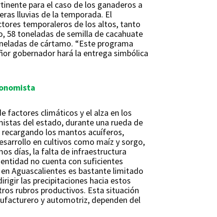
rtinente para el caso de los ganaderos a
eras lluvias de la temporada. El
uctores temporaleros de los altos, tanto
o, 58 toneladas de semilla de cacahuate
 toneladas de cártamo. “Este programa
señor gobernador hará la entrega simbólica
conomista
 factores climáticos y el alza en los
mistas del estado, durante una rueda de
 recargando los mantos acuíferos,
desarrollo en cultivos como maíz y sorgo,
os días, la falta de infraestructura
 entidad no cuenta con suficientes
en Aguascalientes es bastante limitado
gir las precipitaciones hacia estos
tros rubros productivos. Esta situación
nufacturero y automotriz, dependen del