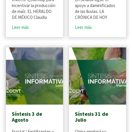
incentivar la producción
apoyo a daminificados
de maíz. EL HERALDO
de las lluvias. LA
DE MÉXICO Claudia
CRÓNICA DE HOY
Leer más
Leer más
Síntesis 3 de
Síntesis 31 de
Agosto
Julio
Fractal / Fertilizantes y
China ampliará su