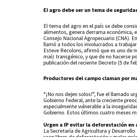
El agro debe ser un tema de segurida
El tema del agro en el país se debe cons
alimentos, genera derrama económica, em
Consejo Nacional Agropecuario (CNA). En 
llamó a todos los involucrados a trabaja
Esteve Recolons, afirmó que es uno de nue
maíz transgénico, y que de no hacerse po
publicación del reciente Decreto (5 de feb
Productores del campo claman por m
“¡No nos dejen solos!”, fue el llamado u
Gobierno Federal, ante la creciente preo
especialmente vulnerable a la inseguri
Gobierno. Estos últimos cuatro meses mue
Urgen a IP evitar la deforestación en
La Secretaría de Agricultura y Desarrollo 
sean libres de deforestación y malas pr