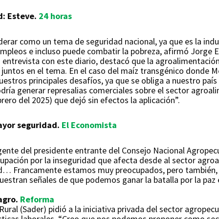
d: Esteve.
24 horas
iderar como un tema de seguridad nacional, ya que es la indu
pleos e incluso puede combatir la pobreza, afirmó Jorge E
entrevista con este diario, destacó que la agroalimentación 
r juntos en el tema. En el caso del maíz transgénico donde M
stros principales desafíos, ya que se obliga a nuestro país “
dría generar represalias comerciales sobre el sector agroali
rero del 2025) que dejó sin efectos la aplicación”.
ayor seguridad.
El Economista
rgente del presidente entrante del Consejo Nacional Agropec
cupación por la inseguridad que afecta desde al sector agr
dad… Francamente estamos muy preocupados, pero también, 
stran señales de que podemos ganar la batalla por la paz en
 agro.
Reforma
Rural (Sader) pidió a la iniciativa privada del sector agrope
ácticas laborales. “Creo que nos podemos proponer como sec