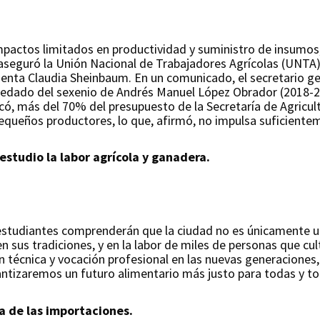
impactos limitados en productividad y suministro de insumos
 aseguró la Unión Nacional de Trabajadores Agrícolas (UNTA) 
identa Claudia Sheinbaum. En un comunicado, el secretario ge
eredado del sexenio de Andrés Manuel López Obrador (2018-20
có, más del 70% del presupuesto de la Secretaría de Agricult
a pequeños productores, lo que, afirmó, no impulsa suficient
studio la labor agrícola y ganadera.
s estudiantes comprenderán que la ciudad no es únicamente u
 sus tradiciones, y en la labor de miles de personas que culti
ón técnica y vocación profesional en las nuevas generacione
antizaremos un futuro alimentario más justo para todas y t
 de las importaciones.