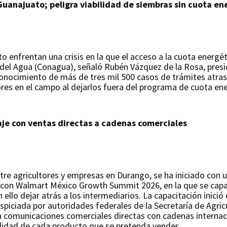
Guanajuato; peligra viabilidad de siembras sin cuota e
 enfrentan una crisis en la que el acceso a la cuota energét
 del Agua (Conagua), señaló Rubén Vázquez de la Rosa, pres
conocimiento de más de tres mil 500 casos de trámites atras
es en el campo al dejarlos fuera del programa de cuota energ
aje con ventas directas a cadenas comerciales
ntre agricultores y empresas en Durango, se ha iniciado con u
con Walmart México Growth Summit 2026, en la que se capac
ello dejar atrás a los intermediarios. La capacitación inició 
spiciada por autoridades federales de la Secretaría de Agric
ca comunicaciones comerciales directas con cadenas internac
 calidad de cada producto que se pretenda vender.