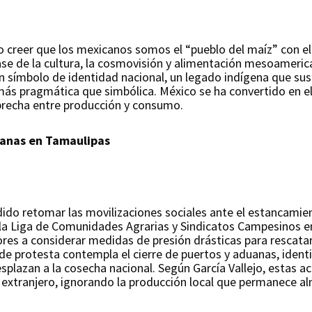
creer que los mexicanos somos el “pueblo del maíz” con el 
ase de la cultura, la cosmovisión y alimentación mesoameric
 símbolo de identidad nacional, un legado indígena que suste
 más pragmática que simbólica. México se ha convertido en 
 brecha entre producción y consumo.
uanas en Tamaulipas
dido retomar las movilizaciones sociales ante el estancamie
e la Liga de Comunidades Agrarias y Sindicatos Campesinos en
res a considerar medidas de presión drásticas para rescata
de protesta contempla el cierre de puertos y aduanas, ident
lazan a la cosecha nacional. Según García Vallejo, estas acc
el extranjero, ignorando la producción local que permanece a