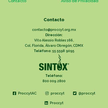
Contacto
Aviso de Privacidad
Contacto
contacto@proccyt.org.mx
Dirección:
Vito Alessio Robles 166,
Col. Florida, Álvaro Obregón, CDMX
Teléfono:
55 5598 9095
Teléfono:
800 009 2800
ProccytAC
proccyt
@proccyt
Proccyt