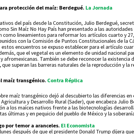
ara protección del maíz: Berdegué.
La Jornada
ativos del país desde la Constitución, Julio Berdegué, secreta
omo Sin Maíz No Hay País han presentado a las autoridades 
 como lineamientos para reformar los artículos cuarto y 27, e
Reunidos con la Comisión de Puntos Constitucionales de la C
 estos encuentros se expuso establecer para el artículo cu
además, que el vegetal es un elemento de unidad nacional pa
 y afromexicanas. También se debe reconocer la existencia 
 que superan las barreras naturales de la reproducción y la 
al maíz transgénico.
Contra Réplica
obre maíz transgénico dejó al descubierto las diferencias en 
Agricultura y Desarrollo Rural (Sader), que encabeza Julio B
ón a los maíces nativos frente a las biotecnologías desarro
as últimas y en pequicio del pueblo de México y la soberanía
go por temor a aranceles.
El Economista
el lunes después de que el presidente Donald Trump dijera qu