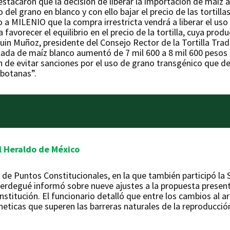
destacaron que la decisión de liberar la importación de maí
 del grano en blanco y con ello bajar el precio de las tortil
jo a MILENIO que la compra irrestricta vendrá a liberar el uso
favorecer el equilibrio en el precio de la tortilla, cuya prod
uin Muñoz, presidente del Consejo Rector de la Tortilla Trad
lada de maíz blanco aumentó de 7 mil 600 a 8 mil 600 pesos
 de evitar sanciones por el uso de grano transgénico que de 
 botanas”.
l Heraldo de México
de Puntos Constitucionales, en la que también participó la 
erdegué informó sobre nueve ajustes a la propuesta present
stitución. El funcionario detalló que entre los cambios al artí
neticas que superen las barreras naturales de la reproducci