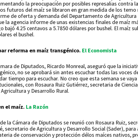
umentando la preocupación por posibles represalias contra 
Los futuros del maíz se libraron en gran medida de los temo 
orme de oferta y demanda del Departamento de Agricultura 
ue la agencia informe de unas existencias finales de maíz m
o bajó 4.25 centavos a 5.7850 dólares por bushel. El maíz su
lares el bushel.
bar reforma en maíz transgénico.
El Economista
ámara de Diputados, Ricardo Monreal, aseguró que la iniciat
sgénico, no se aprobará sin antes escuchar todas las voces d
dar tiempo para escuchar. No creo que esta semana se vaya 
ucionales, con Rosaura Ruiz Gutiérrez, secretaria de Cienci
Agricultura y Desarrollo Rural.
en el maíz.
La Razón
de la Cámara de Diputados se reunió con Rosaura Ruiz, secr
 secretario de Agricultura y Desarrollo Social (Sader), para a
materia de conservación y protección délos maíces nativos, p