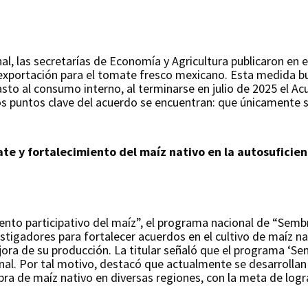
al, las secretarías de Economía y Agricultura publicaron en el
 exportación para el tomate fresco mexicano. Esta medida bu
asto al consumo interno, al terminarse en julio de 2025 el A
 puntos clave del acuerdo se encuentran: que únicamente se
te y fortalecimiento del maíz nativo en la autosuficie
ento participativo del maíz”, el programa nacional de “Semb
stigadores para fortalecer acuerdos en el cultivo de maíz nat
jora de su producción. La titular señaló que el programa ‘
ional. Por tal motivo, destacó que actualmente se desarrolla
ra de maíz nativo en diversas regiones, con la meta de logra