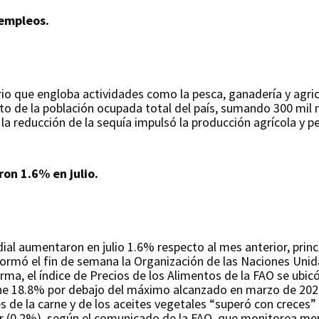
 empleos.
ario que engloba actividades como la pesca, ganadería y agri
nto de la población ocupada total del país, sumando 300 mil
ue la reducción de la sequía impulsó la producción agrícola 
on 1.6% en julio.
ial aumentaron en julio 1.6% respecto al mes anterior, princ
nformó el fin de semana la Organización de las Naciones Unida
forma, el índice de Precios de los Alimentos de la FAO se ubic
ne 18.8% por debajo del máximo alcanzado en marzo de 2022
s de la carne y de los aceites vegetales “superó con creces” 
ar (0.2%), según el comunicado de la FAO, que monitorea men